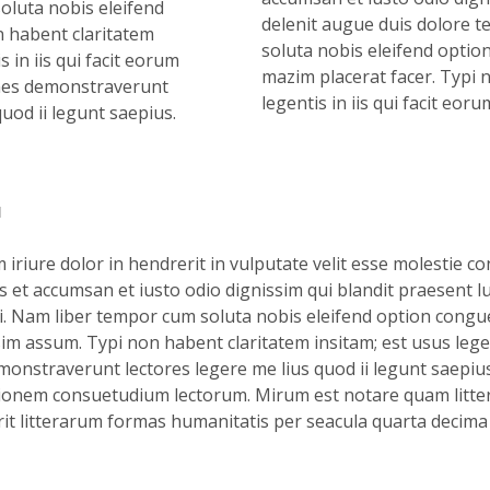
oluta nobis eleifend
delenit augue duis dolore te
 habent claritatem
soluta nobis eleifend optio
s in iis qui facit eorum
mazim placerat facer. Typi 
ones demonstraverunt
legentis in iis qui facit eoru
quod ii legunt saepius.
N
iriure dolor in hendrerit in vulputate velit esse molestie co
ros et accumsan et iusto odio dignissim qui blandit praesent 
lisi. Nam liber tempor cum soluta nobis eleifend option cong
im assum. Typi non habent claritatem insitam; est usus legent
monstraverunt lectores legere me lius quod ii legunt saepius
tionem consuetudium lectorum. Mirum est notare quam litt
it litterarum formas humanitatis per seacula quarta decima 