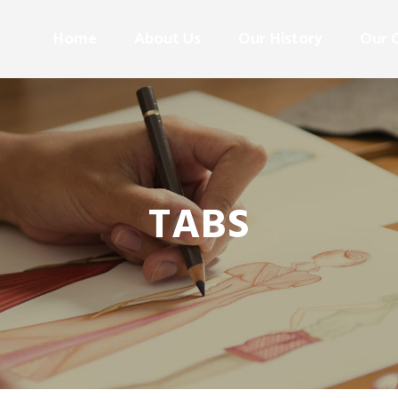
Home
About Us
Our History
Our 
TABS