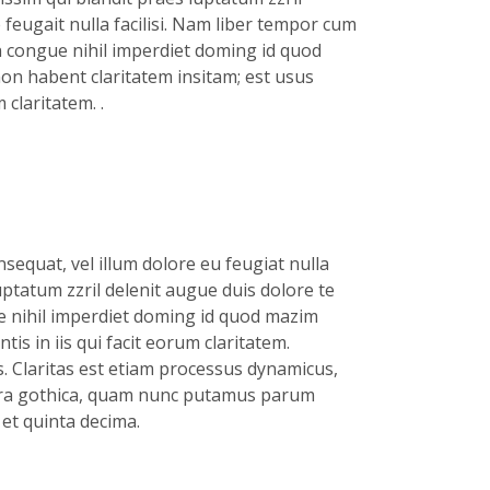
 feugait nulla facilisi. Nam liber tempor cum
n congue nihil imperdiet doming id quod
non habent claritatem insitam; est usus
m claritatem. .
nsequat, vel illum dolore eu feugiat nulla
luptatum zzril delenit augue duis dolore te
ue nihil imperdiet doming id quod mazim
is in iis qui facit eorum claritatem.
. Claritas est etiam processus dynamicus,
era gothica, quam nunc putamus parum
et quinta decima.