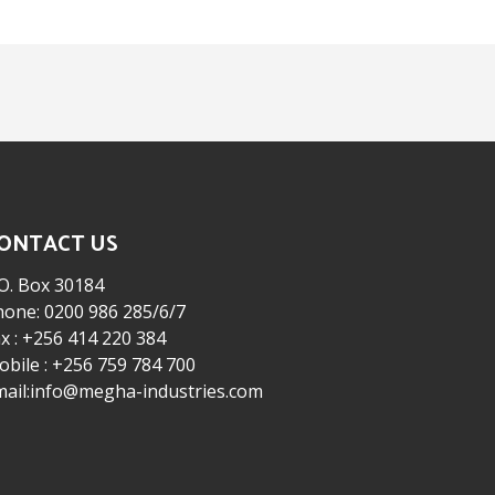
ONTACT US
O. Box 30184
hone: 0200 986 285/6/7
x : +256 414 220 384
bile : +256 759 784 700
mail:info@megha-industries.com