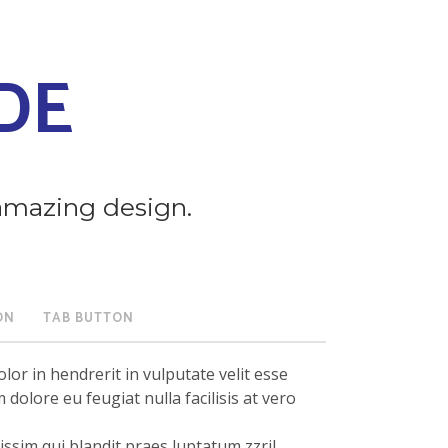
DE
amazing design.
ON
TAB BUTTON
lor in hendrerit in vulputate velit esse
 dolore eu feugiat nulla facilisis at vero
ssim qui blandit praes luptatum zzril