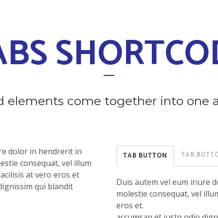
ABS SHORTCO
ted elements come together into one 
e dolor in hendrerit in
TAB BUTT
TAB BUTTON
estie consequat, vel illum
acilisis at vero eros et
Duis autem vel eum iriure do
ignissim qui blandit
molestie consequat, vel illum
eros et.
accumsan et iusto odio digni