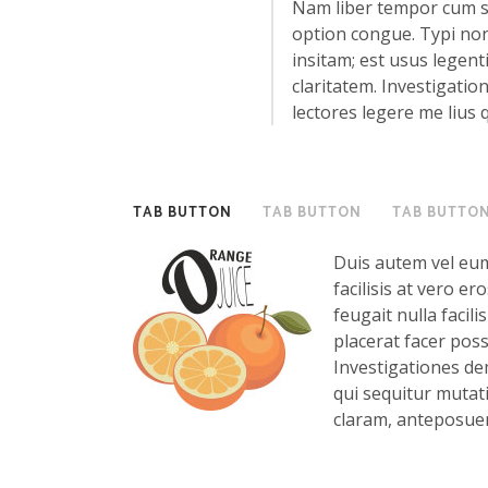
Nam liber tempor cum s
option congue. Typi non
insitam; est usus legenti
claritatem. Investigati
lectores legere me lius 
TAB BUTTON
TAB BUTTON
TAB BUTTO
Duis autem vel eum 
facilisis at vero e
feugait nulla faci
placerat facer poss
Investigationes de
qui sequitur muta
claram, anteposuer